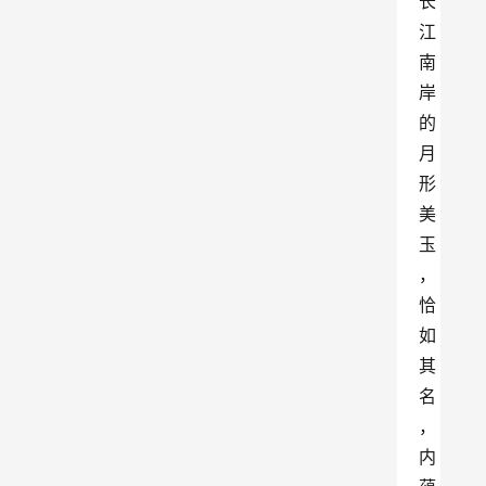
长
江
南
岸
的
月
形
美
玉
，
恰
如
其
名
，
内