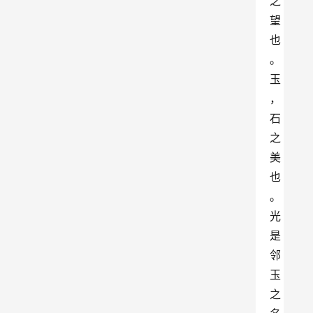
之
望
也
。
玉
，
石
之
美
也
。
光
是
邻
玉
之