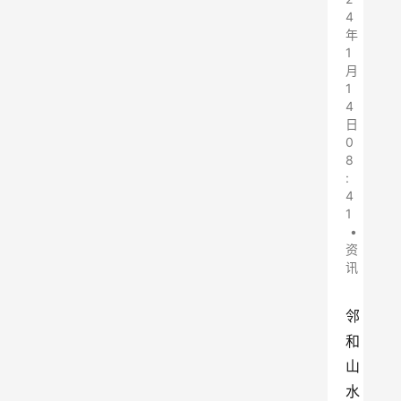
4
年
1
月
1
4
日
0
8
:
4
1
•
资
讯
邻
和
山
水