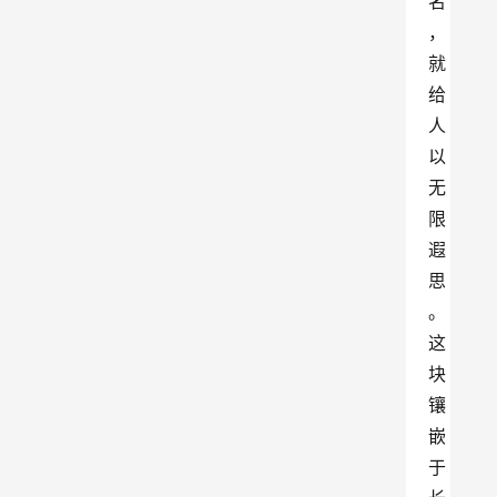
名
，
就
给
人
以
无
限
遐
思
。
这
块
镶
嵌
于