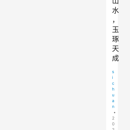
山
水
，
玉
琢
天
成
s
i
c
h
u
a
n
•
2
0
2