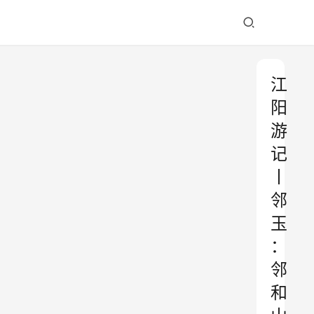
江
阳
游
记
丨
邻
玉
：
邻
和