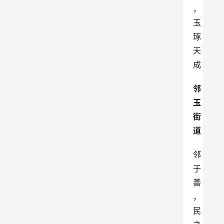
，
玉
琢
天
成
邻
玉
街
道
邻
于
善
，
民