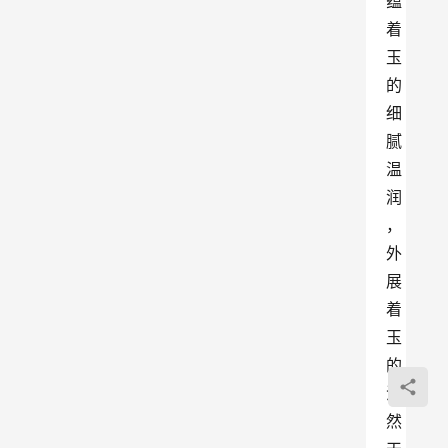
蕴
着
玉
的
细
腻
温
润
，
外
展
着
玉
的
浑
然