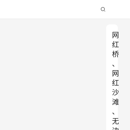
网
红
桥
、
网
红
沙
滩
、
无