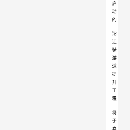
启
动
的
沱
江
骑
游
道
提
升
工
程
将
于
春