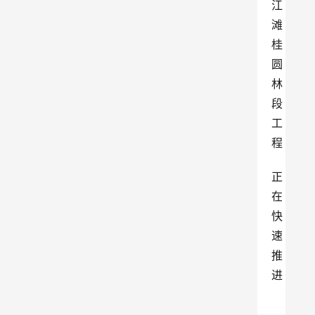
江
滩
桂
圆
林
段
工
程
正
在
快
速
推
进