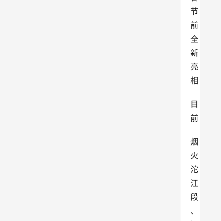
节
前
全
新
亮
相
目
前
烟
火
沱
江
段
、