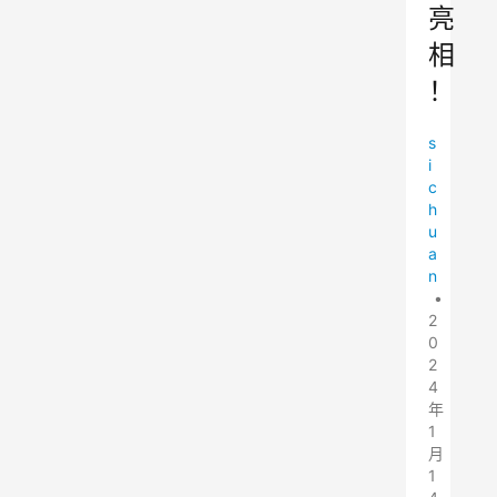
亮
相
！
s
i
c
h
u
a
n
•
2
0
2
4
年
1
月
1