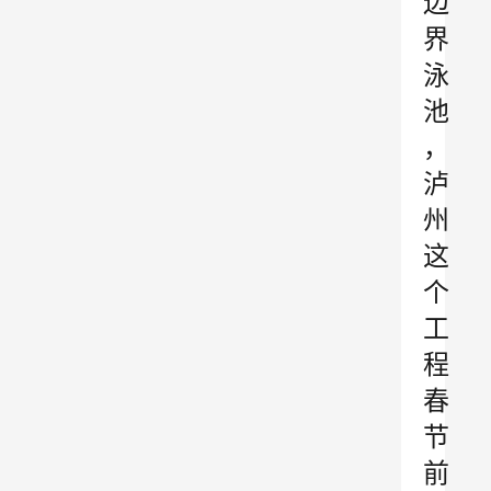
边
界
泳
池
，
泸
州
这
个
工
程
春
节
前