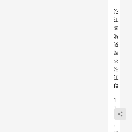
沱
江
骑
游
道
烟
火
沱
江
段
1
1
日
，