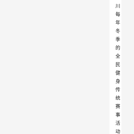
川
每
年
冬
季
的
全
民
健
身
传
统
赛
事
活
动