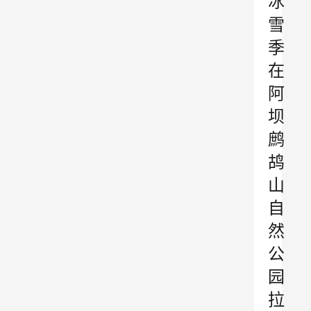
冰
雪
季
在
阿
坝
鹧
鸪
山
自
然
公
园
拉