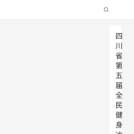
四
川
省
第
五
届
全
民
健
身