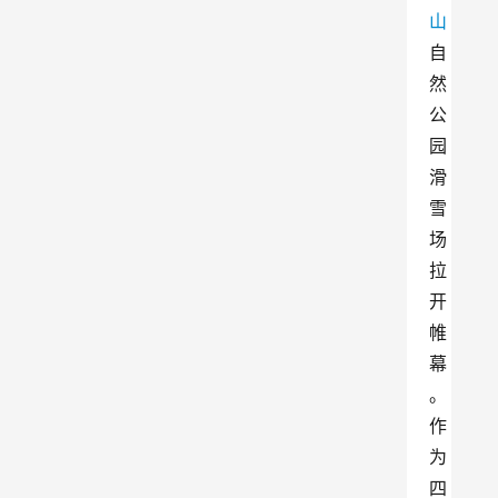
山
自
然
公
园
滑
雪
场
拉
开
帷
幕
。
作
为
四