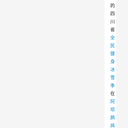
的
四
川
省
全
民
健
身
冰
雪
季
在
阿
坝
鹧
鸪