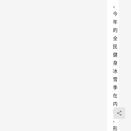
，
今
年
的
全
民
健
身
冰
雪
季
在
内
容
、
形