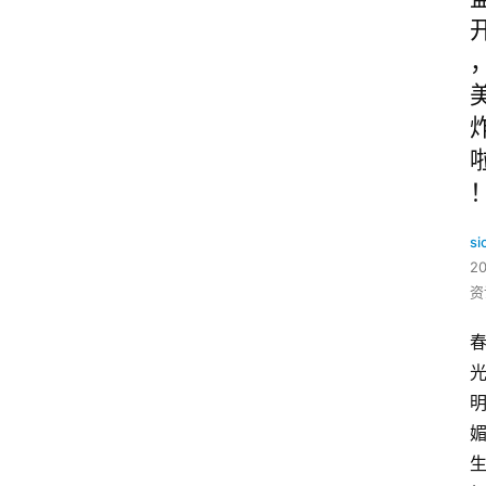
si
2
资
媚