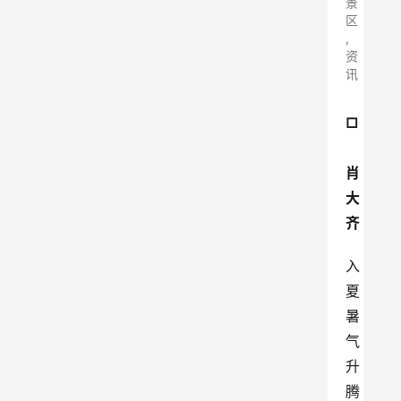
景
区
,
资
讯
□
肖
大
齐
入
夏
暑
气
升
腾