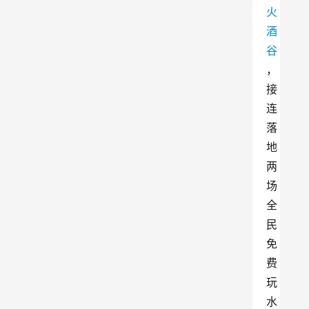
火
酒
谷
，
接
连
落
地
两
场
全
民
免
费
玩
水