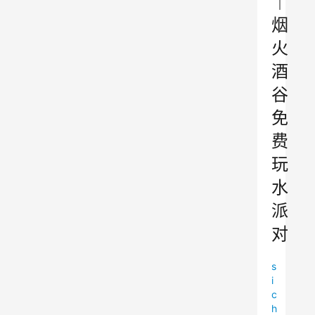
｜
烟
火
酒
谷
免
费
玩
水
派
对
s
i
c
h