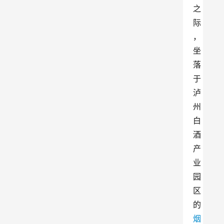
之
际
，
坐
落
于
泸
州
白
酒
产
业
园
区
的
烟