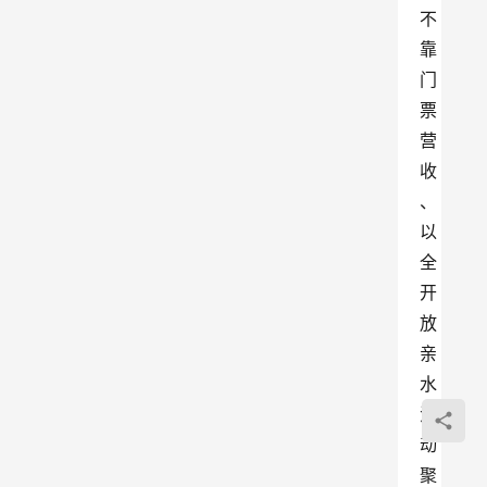
不
靠
门
票
营
收
、
以
全
开
放
亲
水
活
动
聚