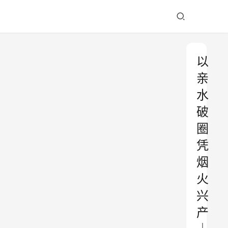
以
亲
水
破
圈
凭
烟
火
兴
产