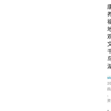
si
2
四
,
资