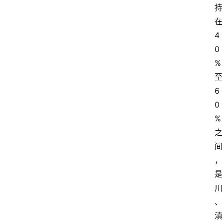
4
0
%
6
0
%