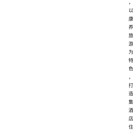
资
讯
四
川
美
食
四
川
风
景
区