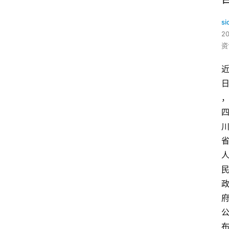
si
2
资