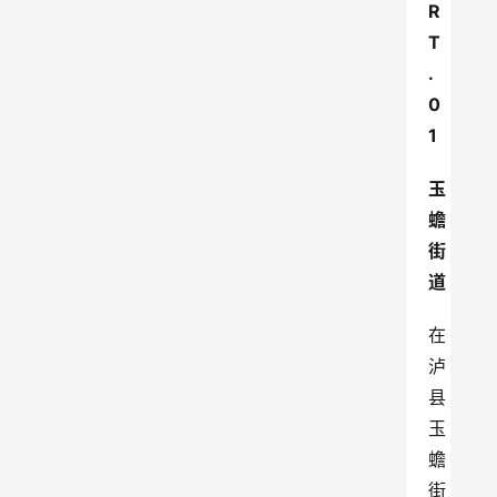
R
T
.
0
1
玉
蟾
街
道
在
泸
县
玉
蟾
街