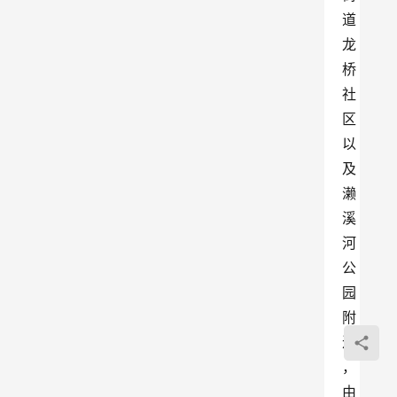
道
龙
桥
社
区
以
及
濑
溪
河
公
园
附
近
，
由