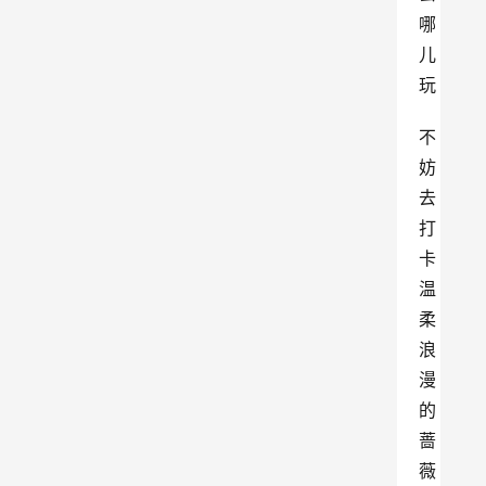
哪
儿
玩
不
妨
去
打
卡
温
柔
浪
漫
的
蔷
薇