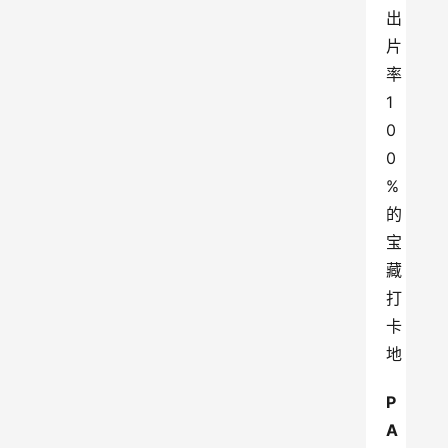
出
片
率
1
0
0
%
的
宝
藏
打
卡
地
P
A