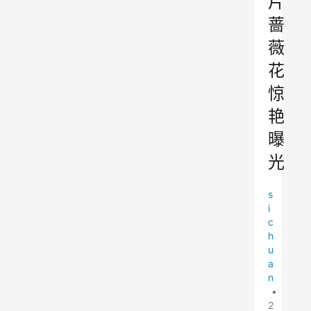
片
蔷
薇
花
惊
艳
曝
光
s
i
c
h
u
a
n
•
2