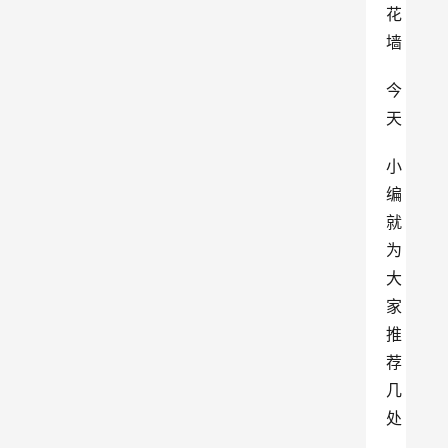
花
墙
今
天
小
编
就
为
大
家
推
荐
几
处