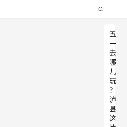
五
一
去
哪
儿
玩
？
泸
县
这