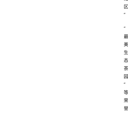
资
讯
”
“
四
川
美
食
四
川
风
”
景
区