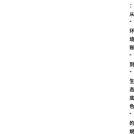
“
”
“
”