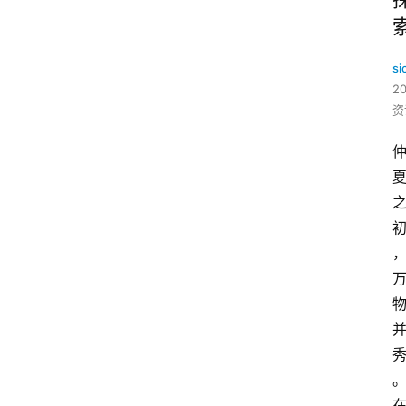
si
2
资