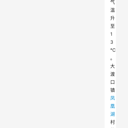
气
温
升
至
1
3
℃
。
大
渡
口
镇
凤
凰
湖
村