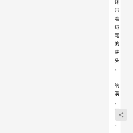
还
带
着
绒
毫
的
芽
头
。 
纳
溪
,
素
有
“