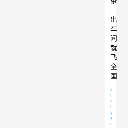
茶
一
出
车
间
就
飞
全
国
s
i
c
h
u
a
n