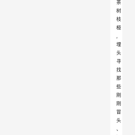
茶
树
枝
桠
,
埋
头
寻
找
那
些
刚
刚
冒
头
、