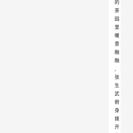
的
茶
园
里
暖
意
融
融
,
张
生
武
俯
身
拨
开