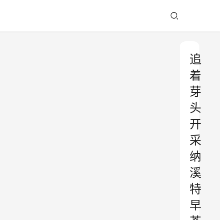
追
着
芽
头
开
采
纳
溪
特
早