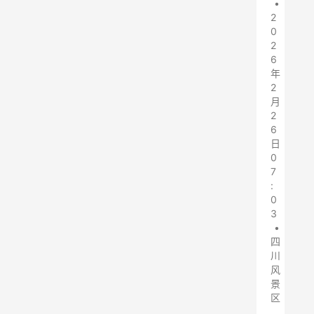
•
2
0
2
6
年
2
月
2
6
日
0
7
:
0
3
•
四
川
风
景
区
,