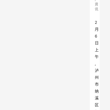
资
讯
2
月
6
日
上
午
,
泸
州
市
纳
溪
区