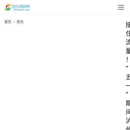
首页
资讯
“
”