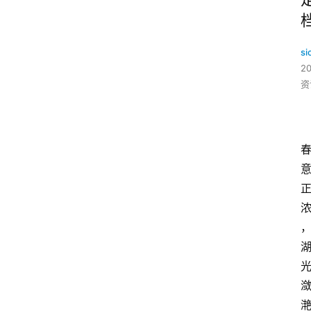
si
2
资