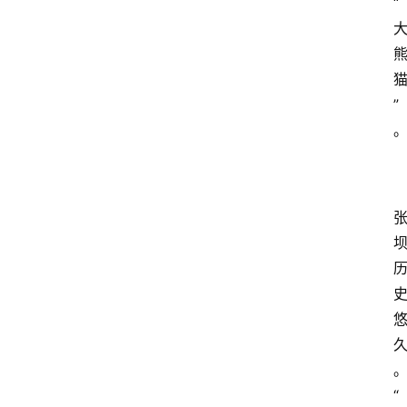
“
”
“