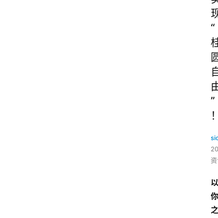
“
”
si
2
资