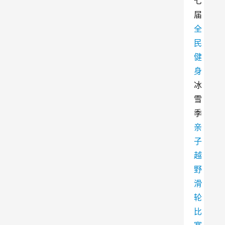
七
届
全
民
健
身
冰
雪
季
亲
子
越
野
滑
轮
比