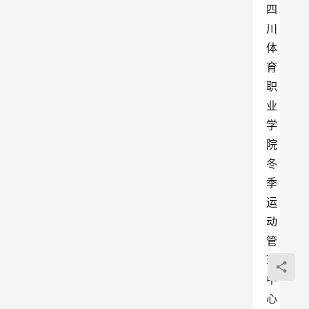
四
川
体
育
职
业
学
院
冬
季
运
动
管
理
中
心