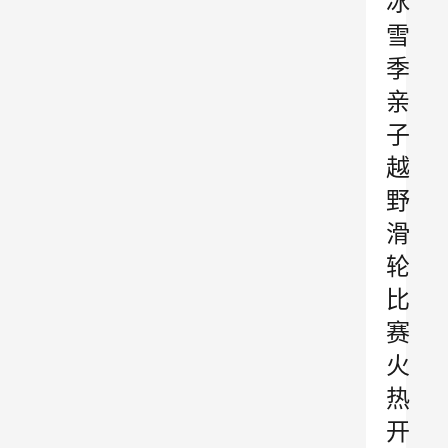
冰
雪
季
亲
子
越
野
滑
轮
比
赛
火
热
开