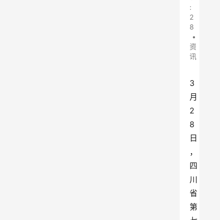
:
2
8
•
资
讯
3
月
2
8
日
，
四
川
省
第