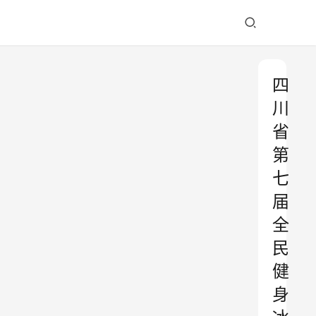
四
川
省
第
七
届
全
民
健
身