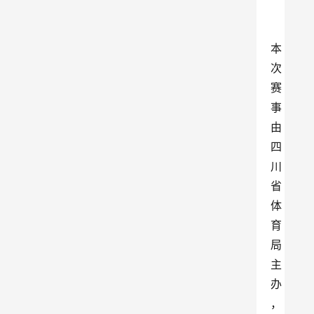
本
次
赛
事
由
四
川
省
体
育
局
主
办
，