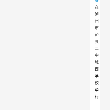
赛
在
泸
州
市
泸
县
二
中
城
西
学
校
举
行
。