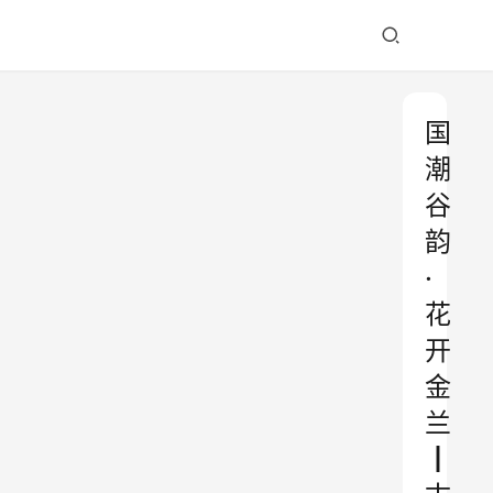
国
潮
谷
韵
·
花
开
金
兰
┃