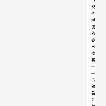
与
现
代
潮
流
的
春
日
盛
宴
—
—
古
蔺
县
金