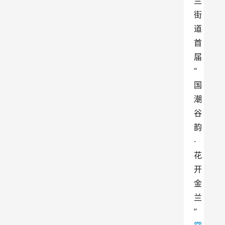
兰
街
道
首
届
“
国
潮
谷
韵
·
花
开
金
兰
”