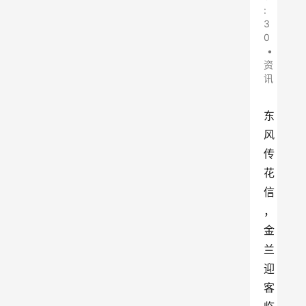
:
3
0
•
资
讯
东
风
传
花
信
，
金
兰
迎
客