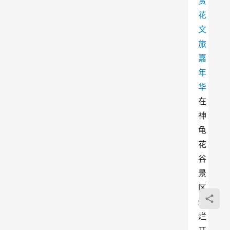
赏
花
文
旅
嘉
年
华
在
神
龟
花
谷
景
区
绚
烂