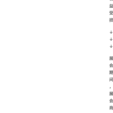
↓
↓
↓