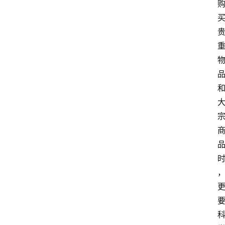
资
讯
四
川
美
食
四
川
风
景
区