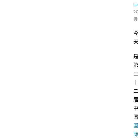
si
2
资