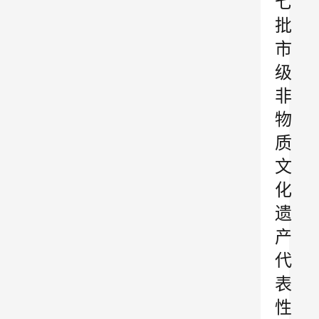
七
批
市
级
非
物
质
文
化
遗
产
代
表
性