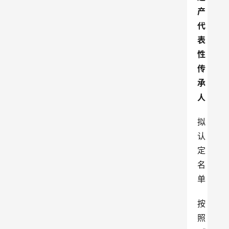
产
代
表
性
传
承
人
拟
认
定
名
单
按
照