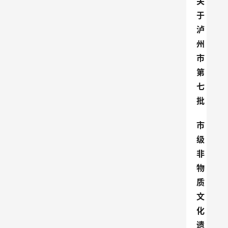
关
于
泸
州
市
第
七
批
市
级
非
物
质
文
化
遗