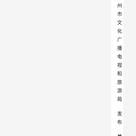
州
市
文
化
广
播
电
视
和
旅
游
局
发
布