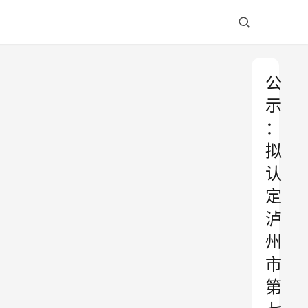
公
示
：
拟
认
定
泸
州
市
第