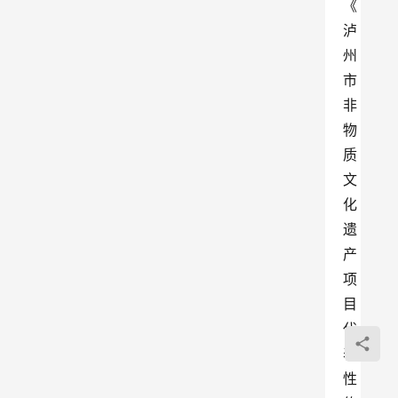
《
泸
州
市
非
物
质
文
化
遗
产
项
目
代
表
性