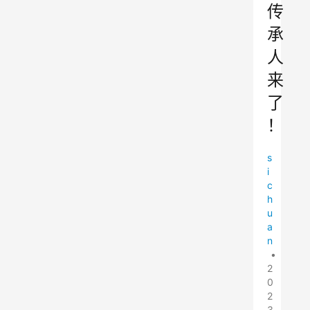
传
承
人
来
了
！
s
i
c
h
u
a
n
•
2
0
2
3