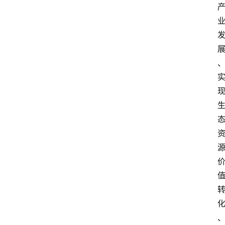
资
讯
四
川
美
食
四
川
风
景
区