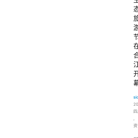
si
2
四
,
资