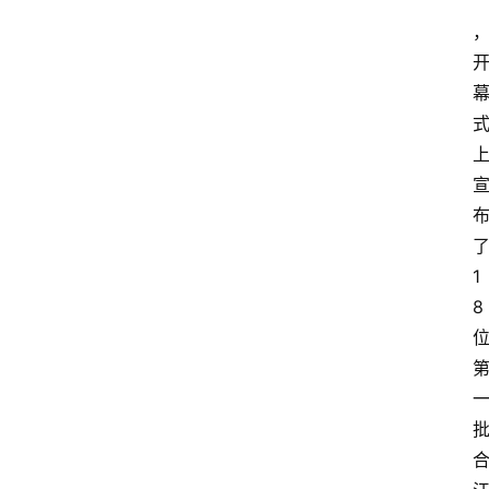
”
1
8