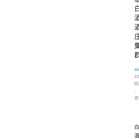
si
2
四
,
资