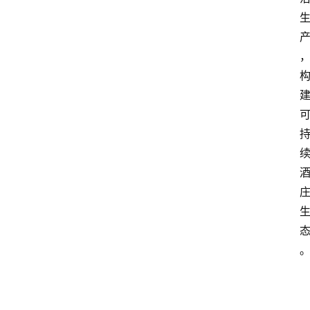
资
讯
四
川
美
食
四
川
风
景
区