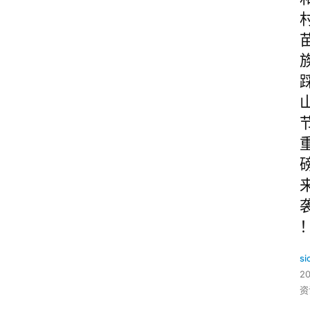
si
2
资