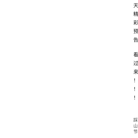
踩
山
节