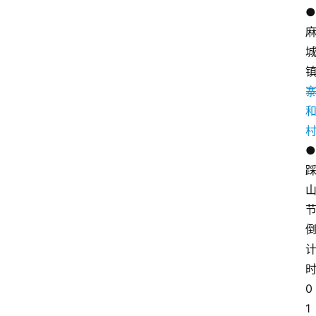
●
●
0
1