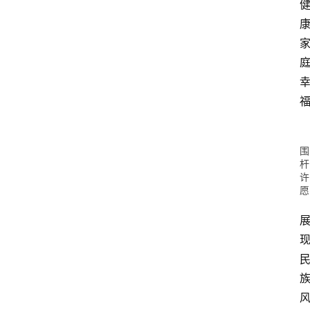
围
杆
许
愿