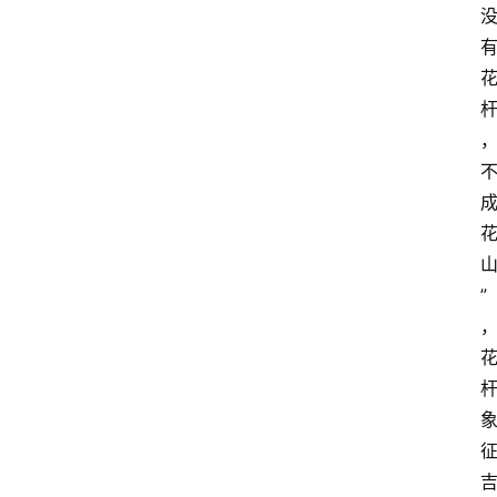
资
讯
四
川
美
食
四
川
风
”
景
区