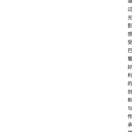
讯
四
川
美
食
四
川
风
景
区