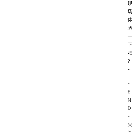
?
~
-
E
N
D
-