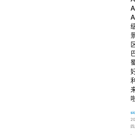
A
A
si
2
四
,