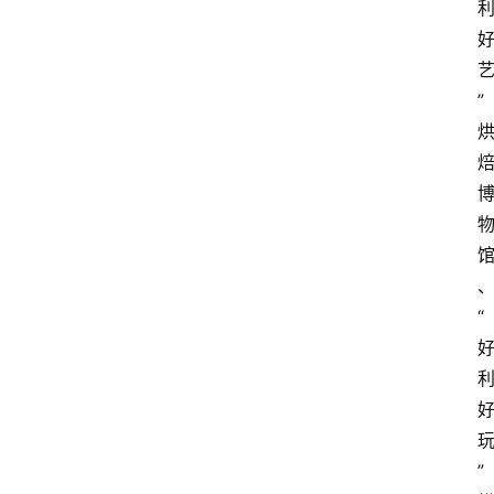
” 
“
”