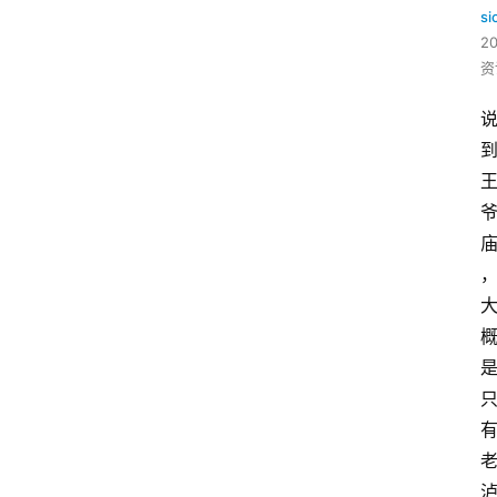
si
2
资