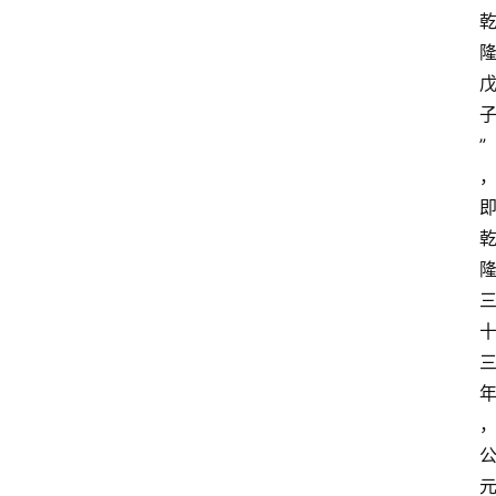
资
讯
四
”
川
美
食
四
川
风
景
区