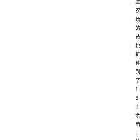
资
讯
四
川
美
食
四
1
川
风
5
景
0
区