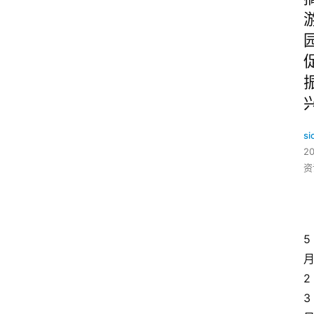
si
2
资
5
2
3