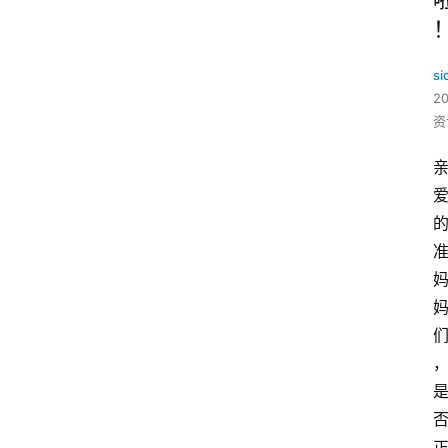
si
2
资