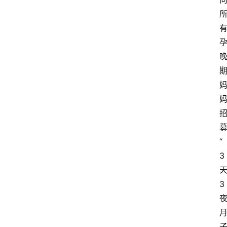
“
3
3