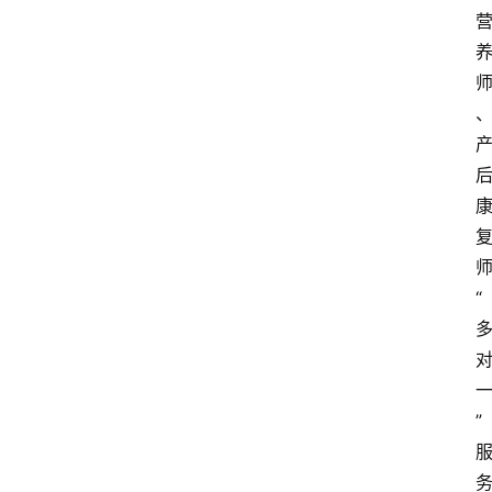
四
川
美
食
四
川
风
景
区
“
”