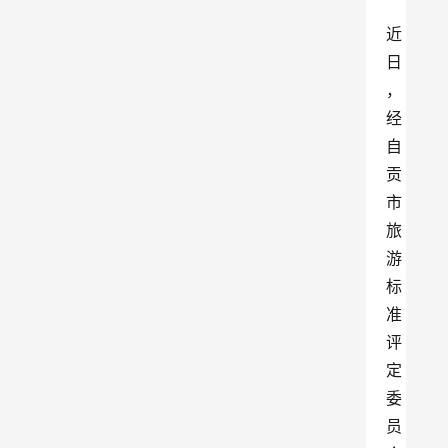
近
日
，
经
自
贡
市
旅
游
标
准
评
定
委
员