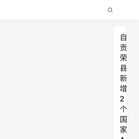
自
贡
荣
县
新
增
2
个
国
家