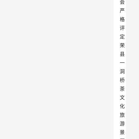
会
严
格
评
定
荣
县
一
洞
桥
茶
文
化
旅
游
景