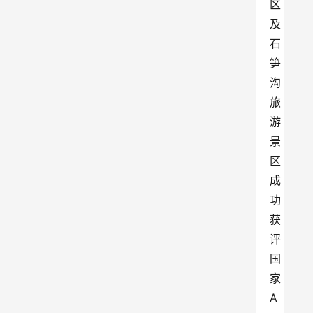
区
及
石
笋
沟
旅
游
景
区
成
功
获
评
国
家
A