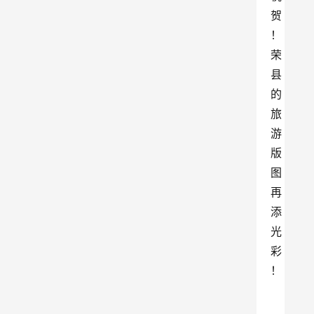
贺
！
荣
县
的
旅
游
版
图
再
添
光
彩
！