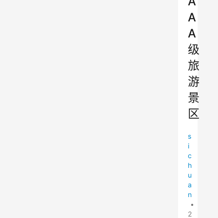
A
A
A
级
旅
游
景
区
s
i
c
h
u
a
n
•
2