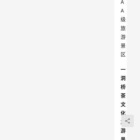
A
A
级
旅
游
景
区
一
洞
桥
茶
文
化
旅
游
景