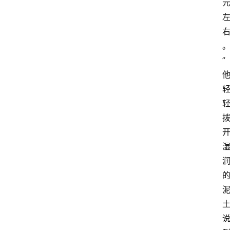
资
讯
”
四
川
美
食
四
川
风
景
区