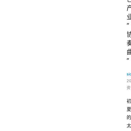
“
”
si
2
资