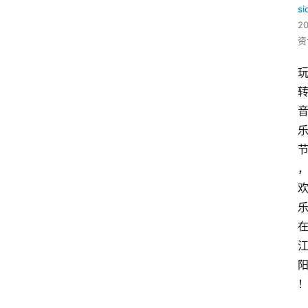
si
2
资