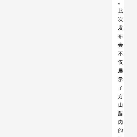
。
此
次
发
布
会
不
仅
展
示
了
方
山
腊
肉
的