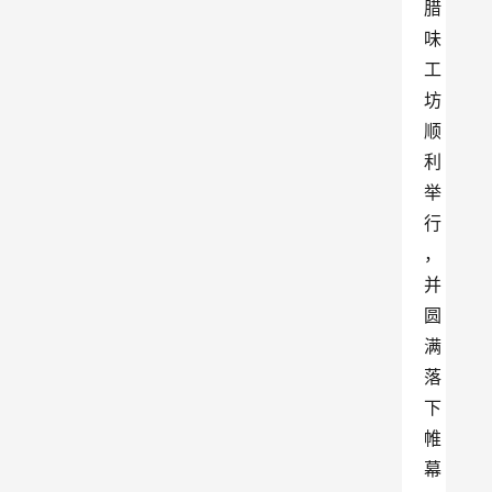
腊
味
工
坊
顺
利
举
行
，
并
圆
满
落
下
帷
幕