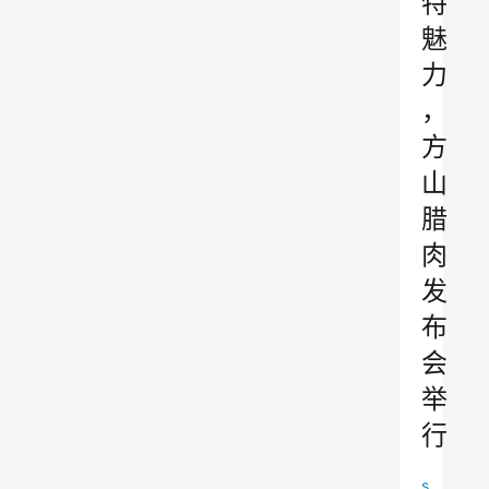
特
魅
力
，
方
山
腊
肉
发
布
会
举
行
s