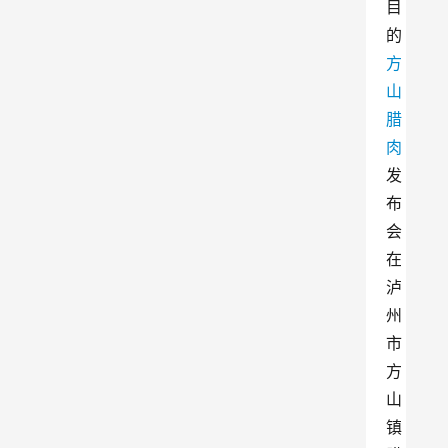
目
的
方
山
腊
肉
发
布
会
在
泸
州
市
方
山
镇