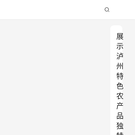
展
示
泸
州
特
色
农
产
品
独