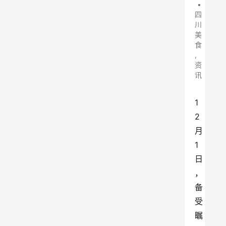
•
四
川
美
食
,
资
讯
1
2
月
1
日
，
备
受
瞩