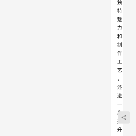
独
特
魅
力
和
制
作
工
艺
，
还
进
一
步
提
升