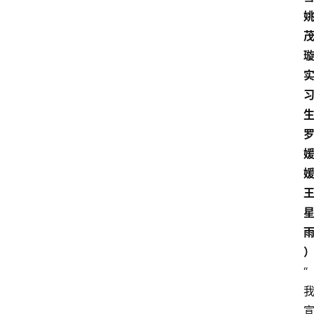
璇
生
媛
“