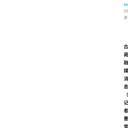
si
2
资
者
雪