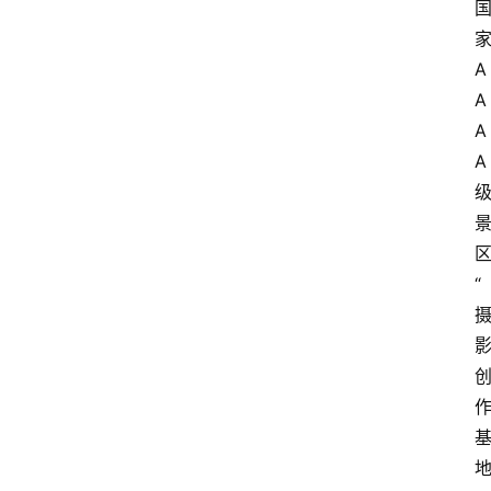
A
A
A
A
“