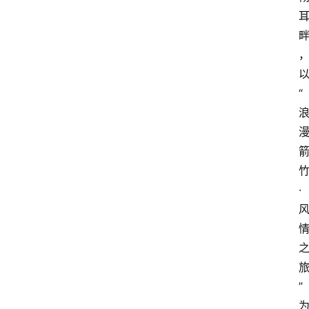
“
竹
·
”