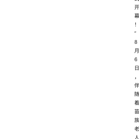
”
8
6