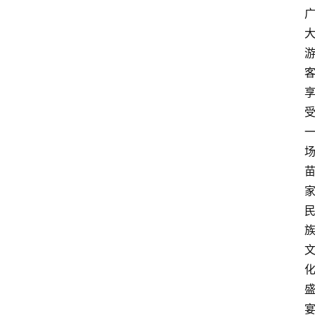
资
讯
四