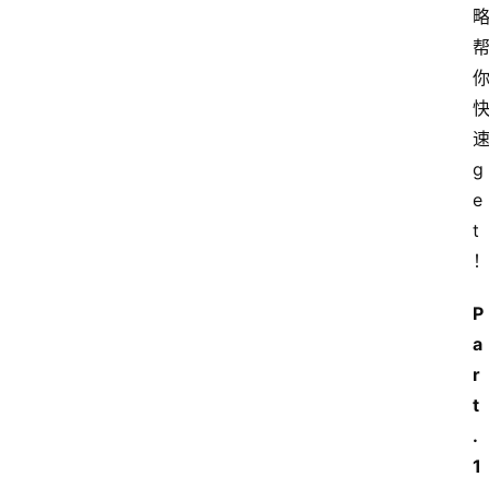
g
e
t
P
a
r
t
.
1