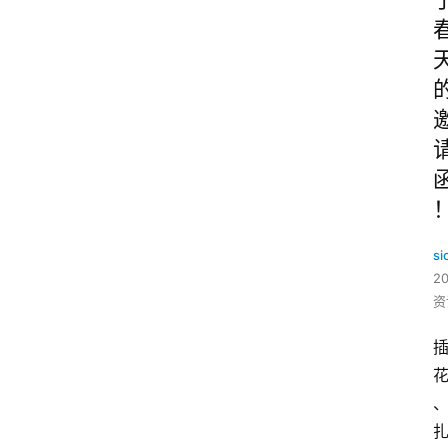
si
2
资