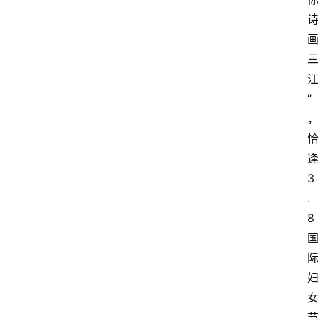
”
3
.
8