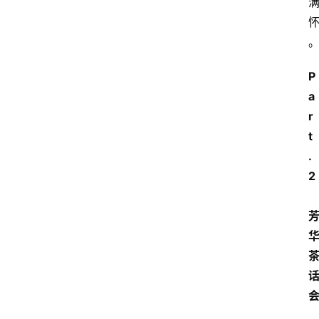
P
a
r
t
.
2