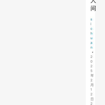
人
间
s
i
c
h
u
a
n
•
2
0
2
5
年
2
月
1
2
日
2