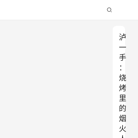
泸
一
手
：
烧
烤
里
的
烟
火