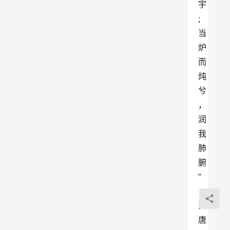
宇
;
当
炉
而
炖
兮
，
润
我
肺
腑
”
，
到
唐