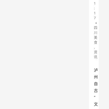
1
:
1
7
•
四
川
美
食
,
资
讯
泸
州
自
古
“
文