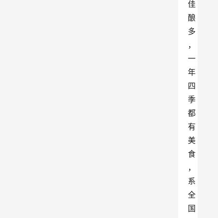
佳
酿
多
，
一
年
四
季
都
有
美
食
，
系
全
国