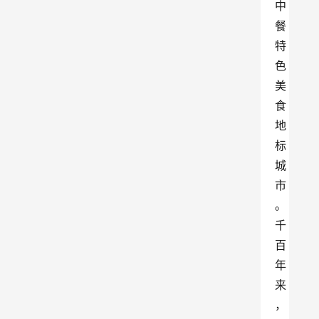
中
餐
特
色
美
食
地
标
城
市
。
千
百
年
来
，