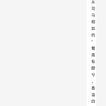
从
司
马
相
如
的
“
蜀
南
有
醪
兮
，
香
溢
四