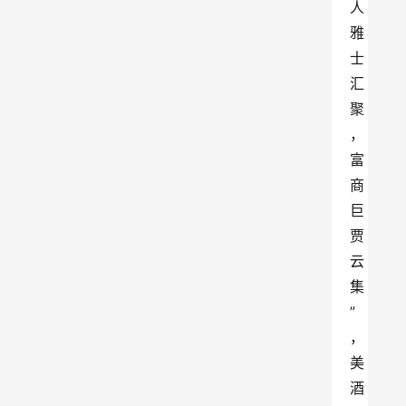
人
雅
士
汇
聚
，
富
商
巨
贾
云
集
”
，
美
酒