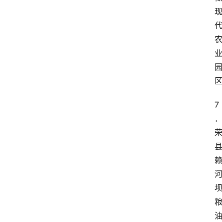
资
讯
四
川
美
食
7
四
川
风
景
区