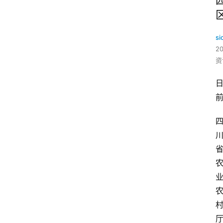
si
2
资