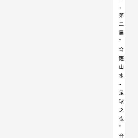
，
第
二
届
“
穹
窿
山
水
•
足
球
之
夜
”
音