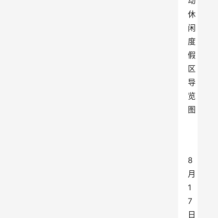
动
休
闲
度
假
区
导
览
图
8
月
1
7
日