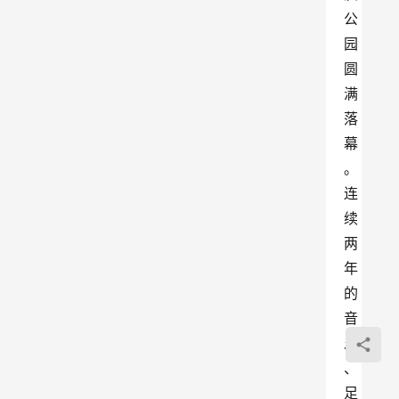
公
园
圆
满
落
幕
。
连
续
两
年
的
音
乐
、
足