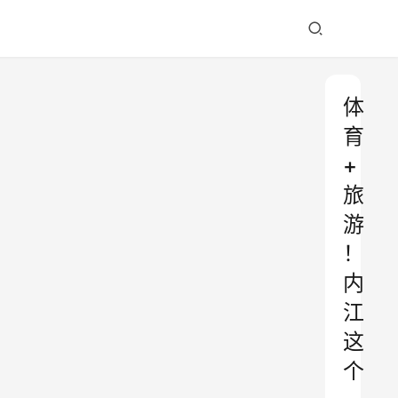
体
育
+
旅
游
！
内
江
这
个