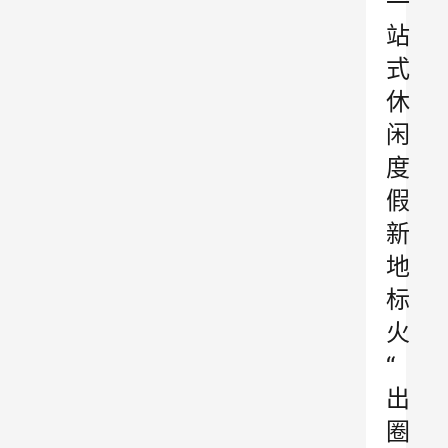
一
站
式
休
闲
度
假
新
地
标
火
“
出
圈