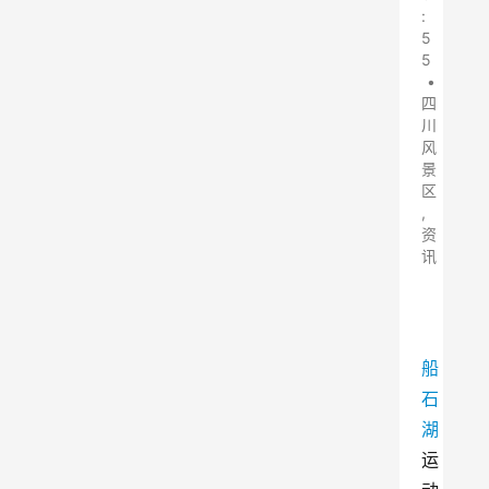
:
5
5
•
四
川
风
景
区
,
资
讯
船
石
湖
运