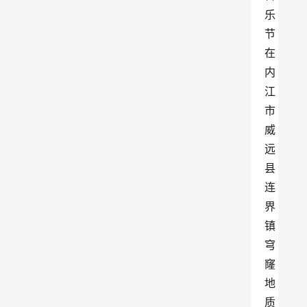
乐
节
在
内
江
市
威
远
县
连
界
镇
穹
窿
地
质