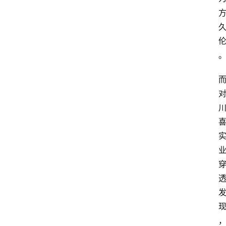
资
讯
四
川
美
食
四
川
风
景
区