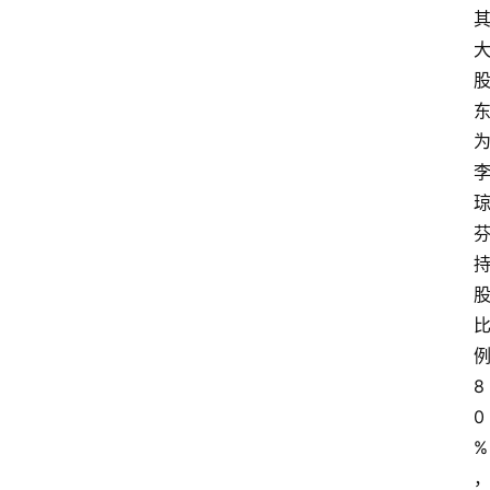
8
0
%