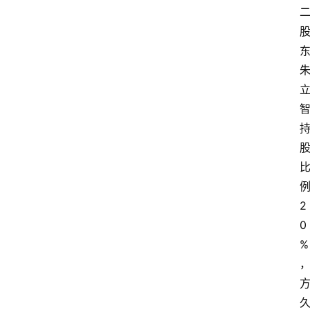
2
0
%