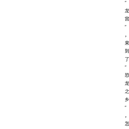
“
资
”
讯
四
川
美
食
“
四
川
风
景
”
区