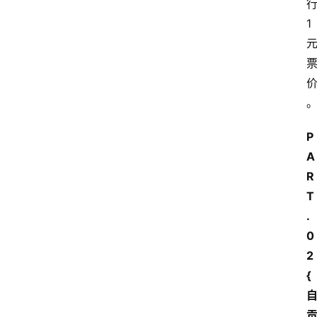
1
P
A
R
T
.
0
2
{ 