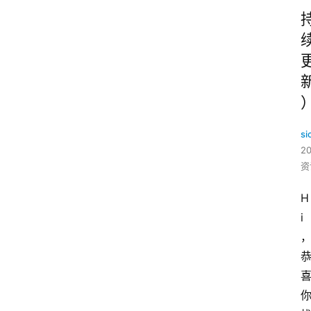
si
2
资
H
i