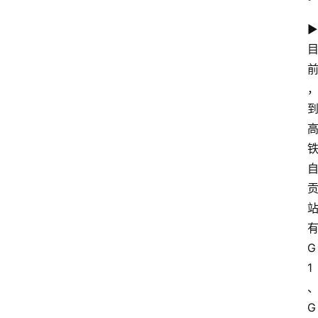
▶
G
1
G