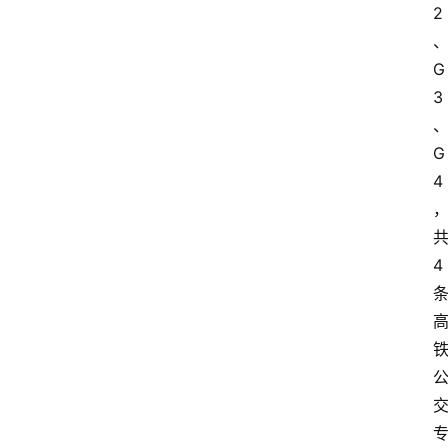
2
G
3
G
4
4