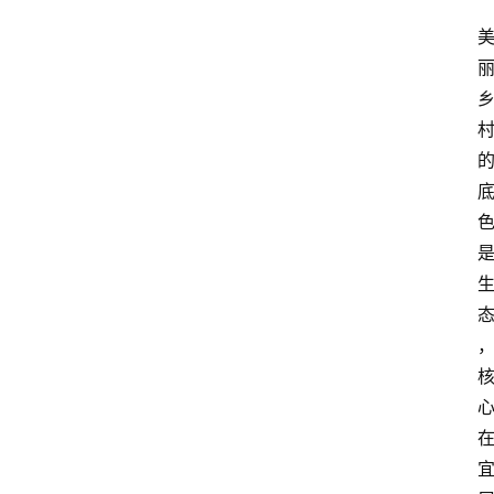
川
美
食
四
川
风
景
区