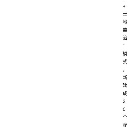
+
”
2
0