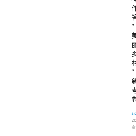
“
”
si
2
资