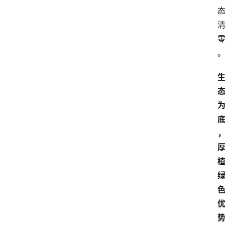
资
讯
四