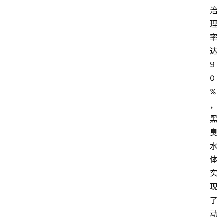
9
0
%