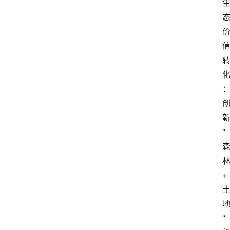
“
+
”