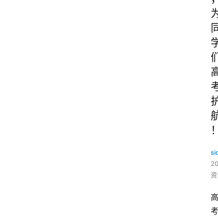
si
2
资