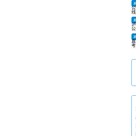
公
四
线
川
风
泸
公
景
区
直
考