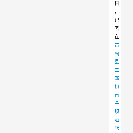
日
，
记
者
在
古
蔺
县
二
郎
镇
黄
金
坝
酒
店