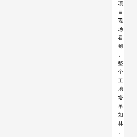
项
目
现
场
看
到
，
整
个
工
地
塔
吊
如
林
、