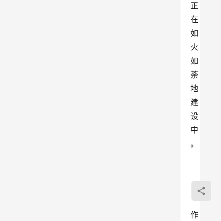
正
在
如
火
如
荼
地
建
设
中
。
作