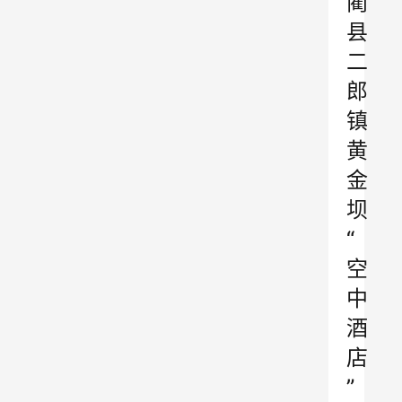
蔺
县
二
郎
镇
黄
金
坝
“
空
中
酒
店
”