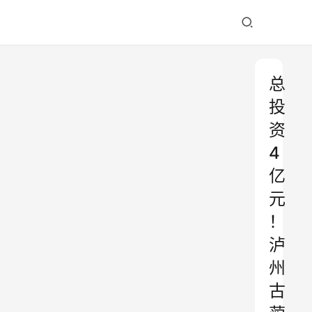
总
投
资
4
亿
元
！
泸
州
古