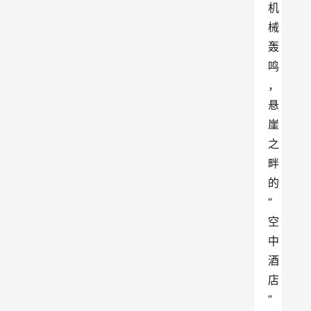
机
械
轰
鸣
，
悬
崖
之
畔
的
“
空
中
酒
店
”