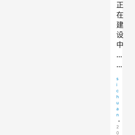
正
在
建
设
中
…
…
s
i
c
h
u
a
n
•
2
0