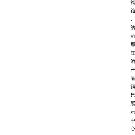
资
讯
四
川
美
食
四
川
风
景
区