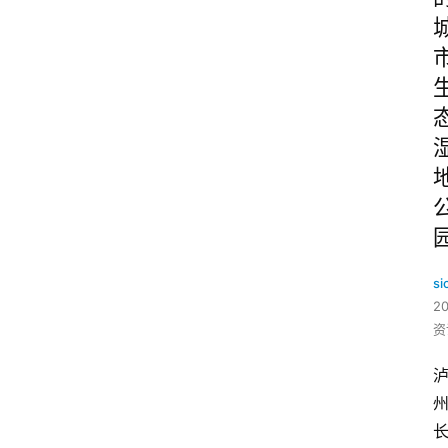
si
2
资