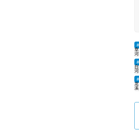
幸
河
白
河
龙
溪