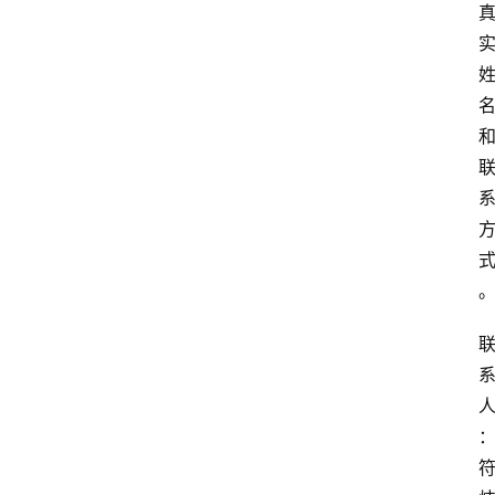
资
讯
四
川
美
食
四
川
风
景
区