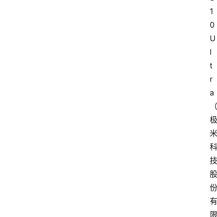
1
0 
U
l
t
r
a