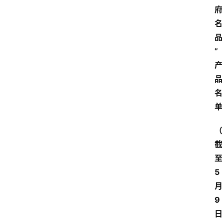
”
5
9