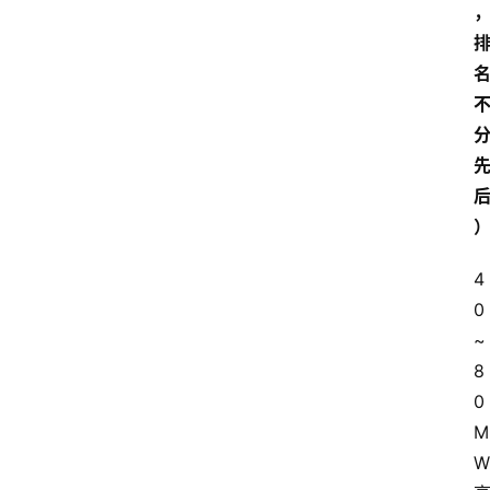
4
0
~
8
0
M
W