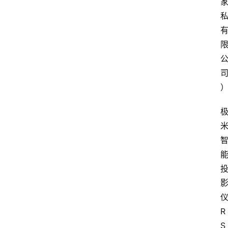
资
讯
四
川
美
食
四
川
风
景
区
R
S 