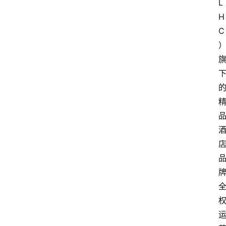
L
H
C