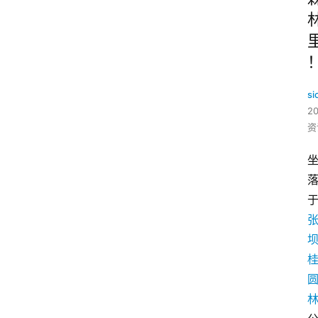
si
2
资