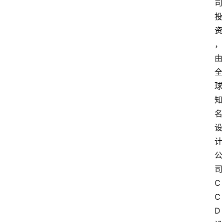
C
C
D