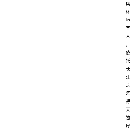
讯
四
川
美
食
四
川
风
景
区