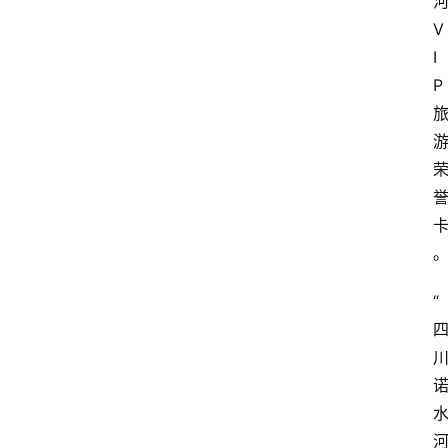
V
I
P
“