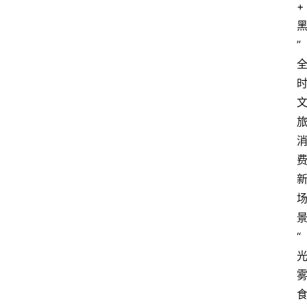
+
”
“