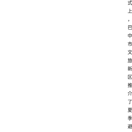
资
讯
四
川
美
食
四
川
风
景
区