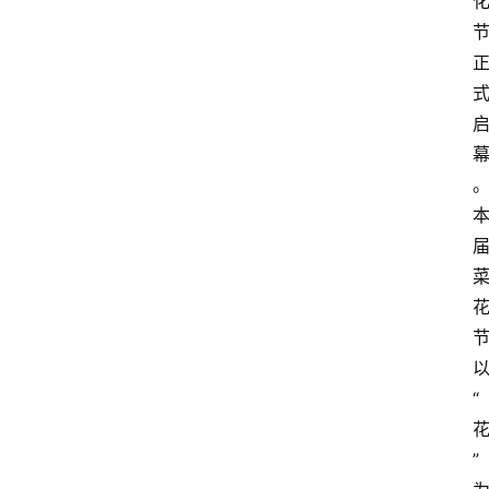
以
“
” 