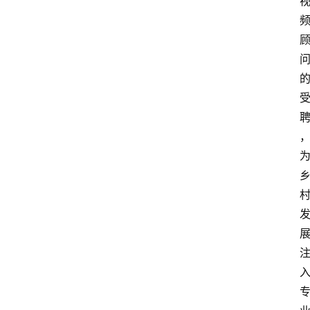
资
讯
四
川
美
食
四
川
风
景
区