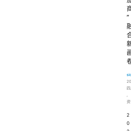
”
si
2
四
,
资
2
0