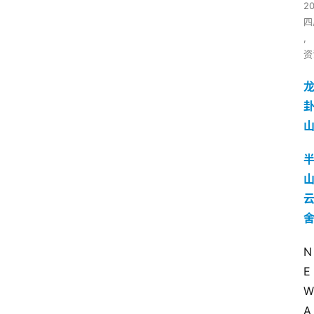
2
四
,
资
N 
E 
W 
A 