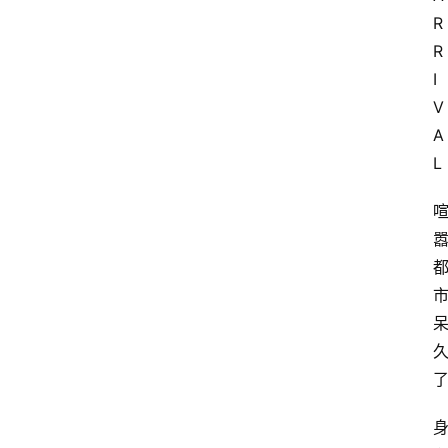
R 
R 
I 
V 
A 
L