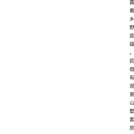
讯
四
川
美
食
四
川
风
景
区