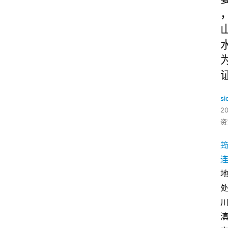
si
2
资