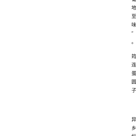
四
川
美
食
”
四
川
风
景
区