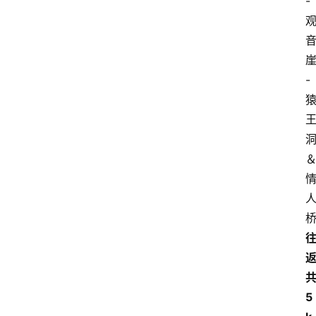
-
-
5