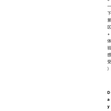
+
D
a
y