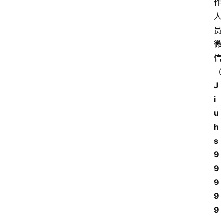
J
i
u
h
s
9
9
9
9
9