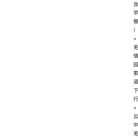
资
讯
+
四
川
美
食
四
川
风
+
景
区