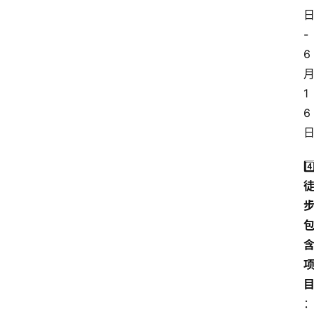
-
6
1
6
4️