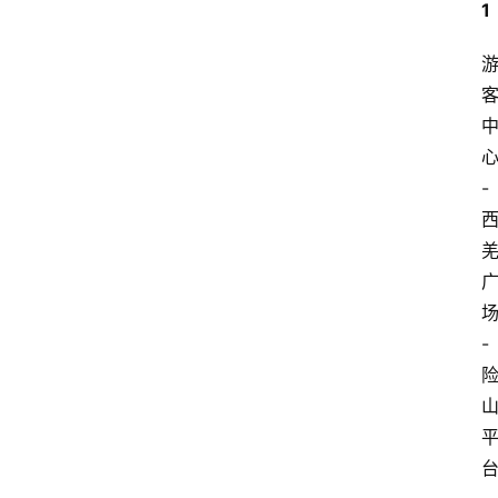
1
-
-