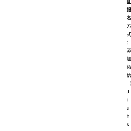
5️
J
i
u
h
s