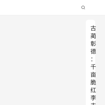
古
蔺
彰
德
：
千
亩
脆
红
李