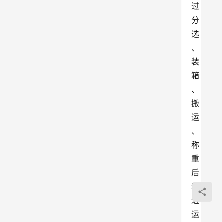
过
分
选
、
装
箱
、
搬
运
、
称
重
后
装
进
运