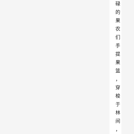
碌
的
果
农
们
手
提
果
篮
，
穿
梭
于
林
间
，