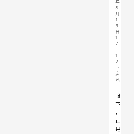
年
8
月
1
5
日
1
7
:
1
2
•
资
讯
眼
下
，
正
是