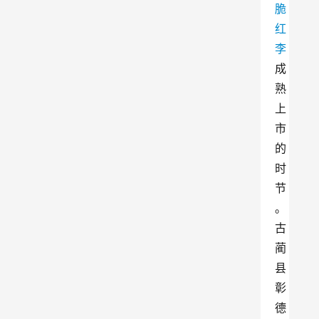
脆
红
李
成
熟
上
市
的
时
节
。
古
蔺
县
彰
德