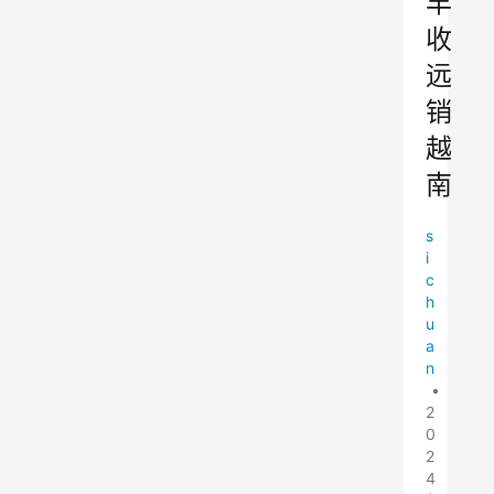
丰
收
远
销
越
南
s
i
c
h
u
a
n
•
2
0
2
4