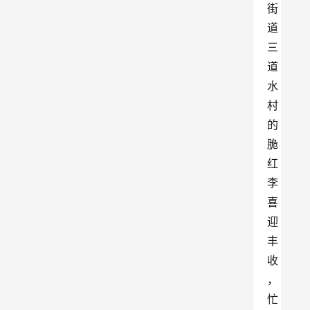
街
道
三
道
水
村
的
脆
红
李
喜
迎
丰
收
，
忙