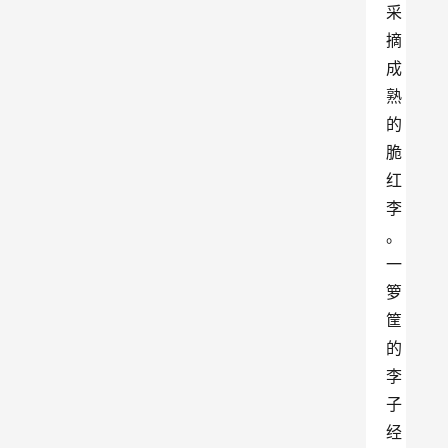
采
摘
成
熟
的
脆
红
李
。
一
箩
筐
的
李
子
经