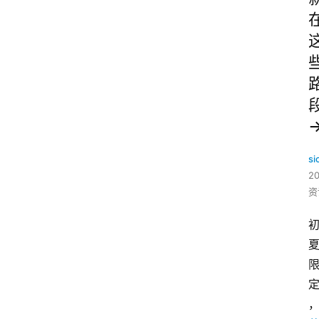
si
2
资