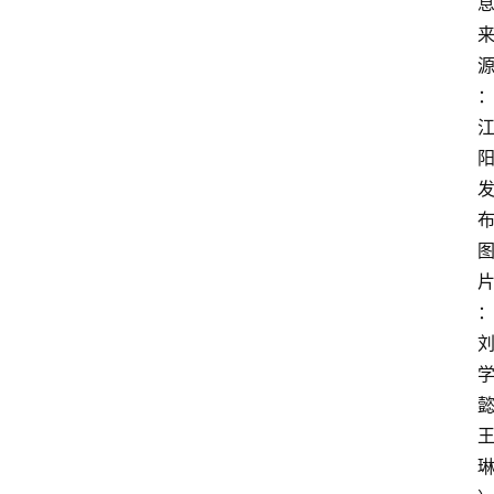
资
布 
讯
四
川
美
食
懿 
四
川
风